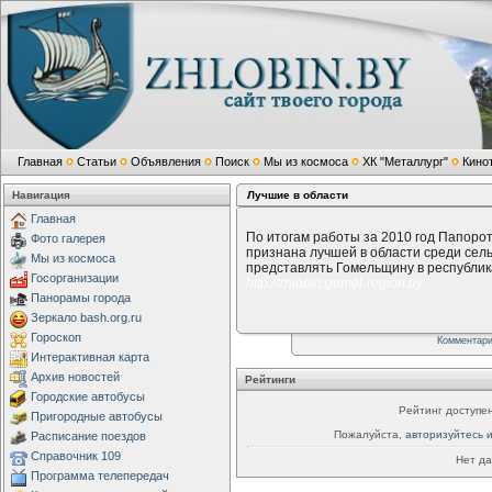
Главная
Статьи
Объявления
Поиск
Мы из космоса
ХК "Металлург"
Кино
Навигация
Лучшие в области
Главная
По итогам работы за 2010 год Папоро
Фото галерея
признана лучшей в области среди сел
Мы из космоса
представлять Гомельщину в республи
Госорганизации
http://zhlobin.gomel-region.by
Панорамы города
Зеркало bash.org.ru
Гороскоп
Комментар
Интерактивная карта
Архив новостей
Рейтинги
Городские автобусы
Рейтинг доступен
Пригородные автобусы
Пожалуйста,
авторизуйтесь
и
Расписание поездов
Справочник 109
Нет да
Программа телепередач