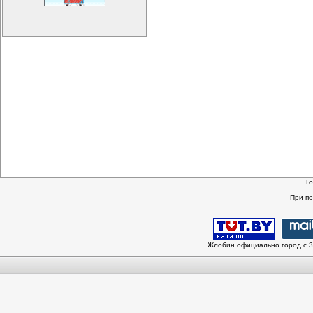
Г
При п
Жлобин официально город с 3 и