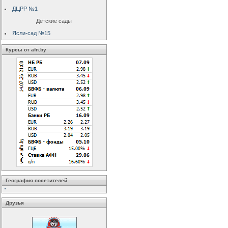
ДЦРР №1
Детские сады
Ясли-сад №15
Курсы от afn.by
География посетителей
Друзья