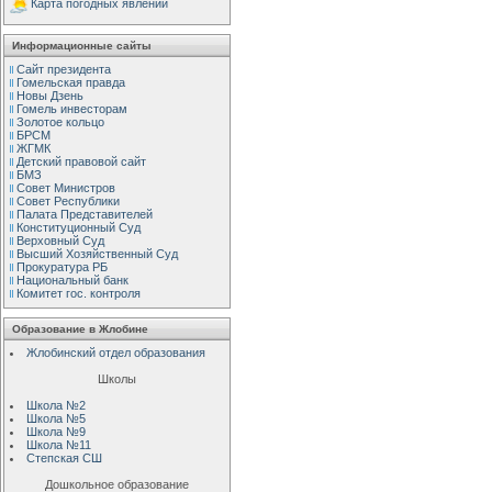
Карта погодных явлений
Информационные сайты
Сайт президента
Гомельская правда
Новы Дзень
Гомель инвесторам
Золотое кольцо
БРСМ
ЖГМК
Детский правовой сайт
БМЗ
Совет Министров
Совет Республики
Палата Представителей
Конституционный Cуд
Верховный Cуд
Высший Хозяйственный Суд
Прокуратура РБ
Национальный банк
Комитет гос. контроля
Образование в Жлобине
Жлобинский отдел образования
Школы
Школа №2
Школа №5
Школа №9
Школа №11
Степская СШ
Дошкольное образование