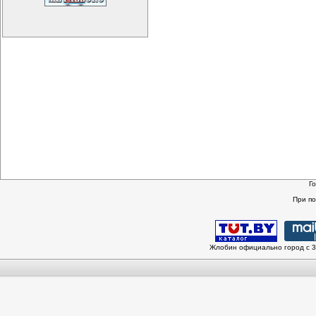
Г
При п
Жлобин официально город с 3 и