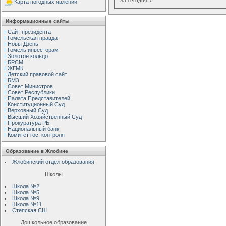
За сегодня:
0
Карта погодных явлений
Информационные сайты
Сайт президента
Гомельская правда
Новы Дзень
Гомель инвесторам
Золотое кольцо
БРСМ
ЖГМК
Детский правовой сайт
БМЗ
Совет Министров
Совет Республики
Палата Представителей
Конституционный Cуд
Верховный Cуд
Высший Хозяйственный Суд
Прокуратура РБ
Национальный банк
Комитет гос. контроля
Образование в Жлобине
Жлобинский отдел образования
Школы
Школа №2
Школа №5
Школа №9
Школа №11
Степская СШ
Дошкольное образование