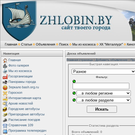
Главная
Статьи
Объявления
Поиск
Мы из космоса
ХК "Металлург"
Кино
Навигация
Доска объявлений
Главная
Главная страница
|
Добавить объявление
|
Пр
Быстрая навигация
Фото галерея
Мы из космоса
Госорганизации
Фильтр:
Панорамы города
Зеркало bash.org.ru
Гороскоп
Интерактивная карта
Архив новостей
Городские автобусы
Пригородные автобусы
Расписание поездов
Справочник 109
Статистика раздела
Программа телепередач
Всего объявлений:
0