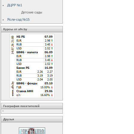
ДЦРР №1
Детские сады
Ясли-сад №15
Курсы от afn.by
География посетителей
Друзья