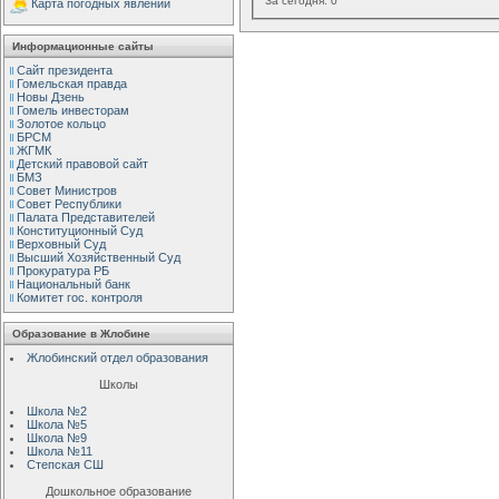
За сегодня:
0
Карта погодных явлений
Информационные сайты
Сайт президента
Гомельская правда
Новы Дзень
Гомель инвесторам
Золотое кольцо
БРСМ
ЖГМК
Детский правовой сайт
БМЗ
Совет Министров
Совет Республики
Палата Представителей
Конституционный Cуд
Верховный Cуд
Высший Хозяйственный Суд
Прокуратура РБ
Национальный банк
Комитет гос. контроля
Образование в Жлобине
Жлобинский отдел образования
Школы
Школа №2
Школа №5
Школа №9
Школа №11
Степская СШ
Дошкольное образование