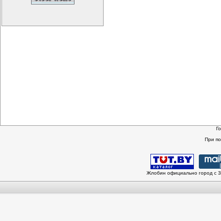
Г
При п
Жлобин официально город с 3 и