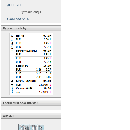
ДЦРР №1
Детские сады
Ясли-сад №15
Курсы от afn.by
География посетителей
Друзья