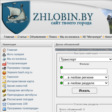
Главная
Статьи
Объявления
Поиск
Мы из космоса
ХК "Металлург"
Кино
Навигация
Доска объявлений
Главная
Главная страница
|
Добавить объявление
|
Пр
Быстрая навигация
Фото галерея
Мы из космоса
Госорганизации
Фильтр:
Панорамы города
Зеркало bash.org.ru
Гороскоп
Интерактивная карта
Архив новостей
Городские автобусы
Пригородные автобусы
Расписание поездов
Справочник 109
Статистика раздела
Программа телепередач
Всего объявлений:
0