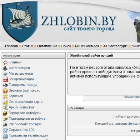
Главная
Статьи
Объявления
Поиск
Мы из космоса
ХК "Металлург"
Кино
Навигация
Жлобинский район лучший
Главная
По итогам первого этапа конкурса «У
Фото галерея
район признан победителем в номинац
Мы из космоса
активно использующие упрощенные ф
Госорганизации
Панорамы города
Зеркало bash.org.ru
Гороскоп
Комментар
Интерактивная карта
Архив новостей
Рейтинги
Городские автобусы
Рейтинг доступен
Пригородные автобусы
Пожалуйста,
авторизуйтесь
и
Расписание поездов
Справочник 109
Нет да
Программа телепередач