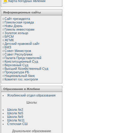
Карта погодных явлений
Информационные сайты
Сайт президента
Гомельская правда
Новы Дзень
Гомель инвесторам
Золотое кольцо
БРСМ
ЖГМК
Детский правовой сайт
БМЗ
Совет Министров
Совет Республики
Палата Представителей
Конституционный Cуд
Верховный Cуд
Высший Хозяйственный Суд
Прокуратура РБ
Национальный банк
Комитет гос. контроля
Образование в Жлобине
Жлобинский отдел образования
Школы
Школа №2
Школа №5
Школа №9
Школа №11
Степская СШ
Дошкольное образование