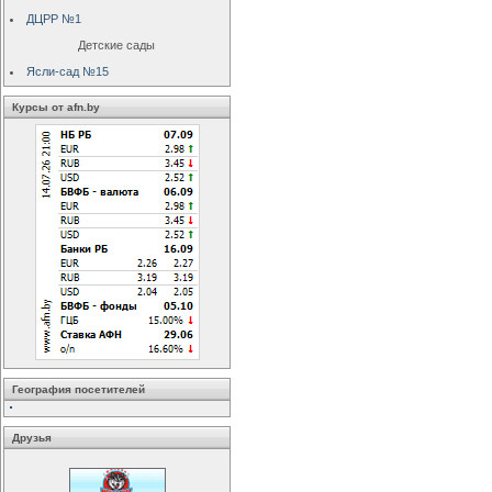
ДЦРР №1
Детские сады
Ясли-сад №15
Курсы от afn.by
География посетителей
Друзья