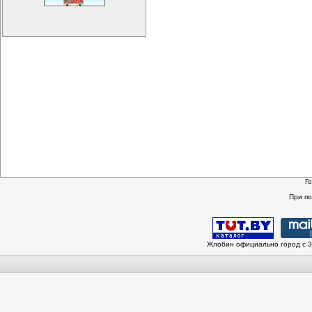
Г
При п
Жлобин официально город с 3 и