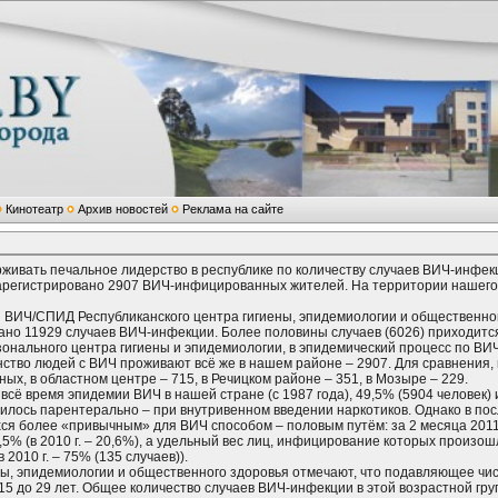
Кинотеатр
Архив новостей
Реклама на сайте
ивать печальное лидерство в республике по количеству случаев ВИЧ-инфекц
зарегистрировано 2907 ВИЧ-инфицированных жителей. На территории нашего
ВИЧ/СПИД Республиканского центра гигиены, эпидемиологии и общественног
вано 11929 случаев ВИЧ-инфекции. Более половины случаев (6026) приходитс
онального центра гигиены и эпидемиологии, в эпидемический процесс по ВИ
тво людей с ВИЧ проживают всё же в нашем районе – 2907. Для сравнения,
, в областном центре – 715, в Речицком районе – 351, в Мозыре – 229.
 всё время эпидемии ВИЧ в нашей стране (с 1987 года), 49,5% (5904 человек
лось парентерально – при внутривенном введении наркотиков. Однако в пос
ся более «привычным» для ВИЧ способом – половым путём: за 2 месяца 2011
5% (в 2010 г. – 20,6%), а удельный вес лиц, инфицирование которых произо
 2010 г. – 75% (135 случаев)).
ны, эпидемиологии и общественного здоровья отмечают, что подавляющее ч
15 до 29 лет. Общее количество случаев ВИЧ-инфекции в этой возрастной гр