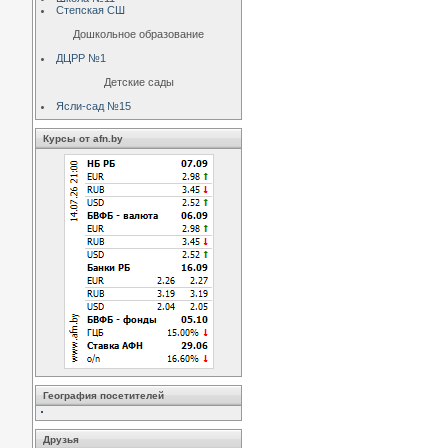
Степская СШ
Дошкольное образование
ДЦРР №1
Детские сады
Ясли-сад №15
Курсы от afn.by
География посетителей
Друзья