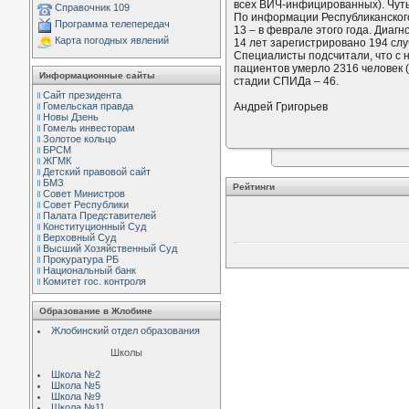
всех ВИЧ-инфицированных). Чуть
Справочник 109
По информации Республиканского 
Программа телепередач
13 – в феврале этого года. Диаг
Карта погодных явлений
14 лет зарегистрировано 194 сл
Специалисты подсчитали, что с
пациентов умерло 2316 человек (
Информационные сайты
стадии СПИДа – 46.
Сайт президента
Гомельская правда
Андрей Григорьев
Новы Дзень
Гомель инвесторам
Золотое кольцо
БРСМ
ЖГМК
Детский правовой сайт
БМЗ
Рейтинги
Совет Министров
Совет Республики
Палата Представителей
Конституционный Cуд
Верховный Cуд
Высший Хозяйственный Суд
Прокуратура РБ
Национальный банк
Комитет гос. контроля
Образование в Жлобине
Жлобинский отдел образования
Школы
Школа №2
Школа №5
Школа №9
Школа №11