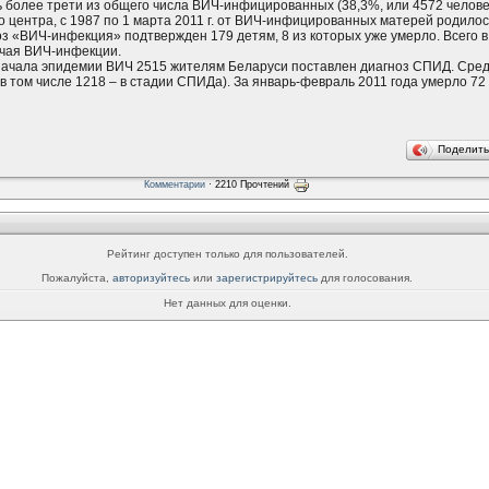
 более трети из общего числа ВИЧ-инфицированных (38,3%, или 4572 челове
центра, с 1987 по 1 марта 2011 г. от ВИЧ-инфицированных матерей родилось
ноз «ВИЧ-инфекция» подтвержден 179 детям, 8 из которых уже умерло. Всего в
учая ВИЧ-инфекции.
 начала эпидемии ВИЧ 2515 жителям Беларуси поставлен диагноз СПИД. Ср
в том числе 1218 – в стадии СПИДа). За январь-февраль 2011 года умерло 72 
Поделит
Комментарии
· 2210 Прочтений
Рейтинг доступен только для пользователей.
Пожалуйста,
авторизуйтесь
или
зарегистрируйтесь
для голосования.
Нет данных для оценки.