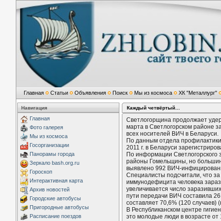
Главная
Статьи
Объявления
Поиск
Мы из космоса
ХК "Металлург"
Навигация
Каждый четвёртый…
Главная
Светлогорщина продолжает удерж
марта в Светлогорском районе 
Фото галерея
всех носителей ВИЧ в Беларуси.
Мы из космоса
По данным отдела профилактики 
Госорганизации
2011 г. в Беларуси зарегистриро
Панорамы города
По информации Светлогорского з
районы Гомельщины, но большинс
Зеркало bash.org.ru
выявлено 992 ВИЧ-инфицированных
Гороскоп
Специалисты подсчитали, что за
Интерактивная карта
иммунодефицита человека зарази
увеличивается число заразивших
Архив новостей
пути передачи ВИЧ составила 26,
Городские автобусы
составляет 70,6% (120 случаев) (в
Пригородные автобусы
В Республиканском центре гигие
Расписание поездов
это молодые люди в возрасте от 