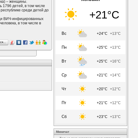
ка) – женщины.
 1796 детей, в том числе
 республике среди детей до
+21°C
еди ВИЧ-инфицированных
человека, в том числе в
Вс
+24°C
+13°C
ься…
Пн
+25°C
+13°C
Вт
+25°C
+16°C
Ср
+21°C
+14°C
Чт
+20°C
+12°C
Пт
+21°C
+12°C
Сб
+23°C
+13°C
Миничат