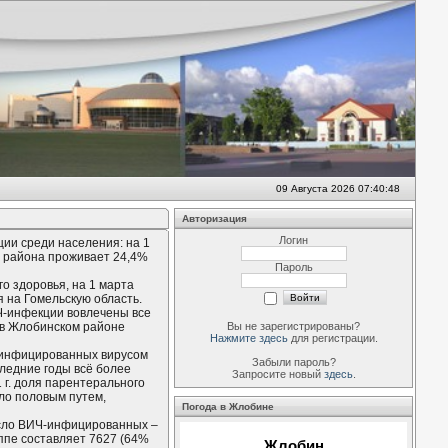
09 Августа 2026 07:40:48
Авторизация
Логин
ии среди населения: на 1
 района проживает 24,4%
Пароль
о здоровья, на 1 марта
я на Гомельскую область.
Ч-инфекции вовлечены все
Вы не зарегистрированы?
 в Жлобинском районе
Нажмите здесь
для регистрации.
) инфицированных вирусом
Забыли пароль?
ледние годы всё более
Запросите новый
здесь
.
 г. доля парентерального
шло половым путем,
Погода в Жлобине
исло ВИЧ-инфицированных –
уппе составляет 7627 (64%
Жлобин