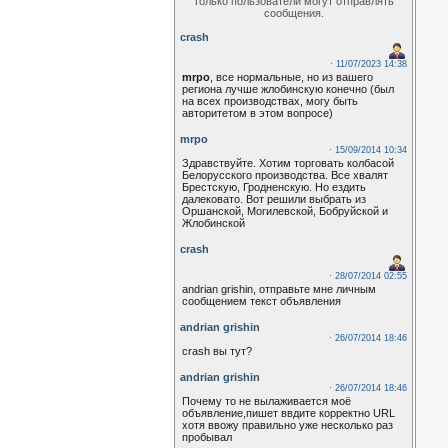
Только пользователи могут отправлять
сообщения.
crash
· 11/07/2023 14:38
mrpo
, все нормальные, но из вашего
региона лучше жлобинскую конечно (был
на всех производствах, могу быть
авторитетом в этом вопросе)
mrpo
· 15/09/2014 10:34
Здравствуйте. Хотим торговать колбасой
Белорусского производства. Все хвалят
Брестскую, Гродненскую. Но ездить
далековато. Вот решили выбрать из
Оршанской, Могилевской, Бобруйской и
Жлобинской
crash
· 28/07/2014 02:55
andrian grishin, отправьте мне личным
сообщением текст объявления
andrian grishin
· 26/07/2014 18:46
crash вы тут?
andrian grishin
· 26/07/2014 18:46
Почему то не вылаживается моё
объявление,пишет ввдите корректно URL
хотя ввожу правильно уже несколько раз
пробывал