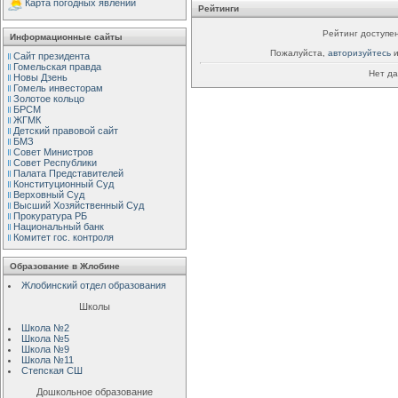
Карта погодных явлений
Рейтинги
Рейтинг доступен
Информационные сайты
Пожалуйста,
авторизуйтесь
и
Сайт президента
Гомельская правда
Нет да
Новы Дзень
Гомель инвесторам
Золотое кольцо
БРСМ
ЖГМК
Детский правовой сайт
БМЗ
Совет Министров
Совет Республики
Палата Представителей
Конституционный Cуд
Верховный Cуд
Высший Хозяйственный Суд
Прокуратура РБ
Национальный банк
Комитет гос. контроля
Образование в Жлобине
Жлобинский отдел образования
Школы
Школа №2
Школа №5
Школа №9
Школа №11
Степская СШ
Дошкольное образование