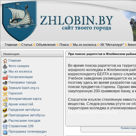
Главная
Статьи
Объявления
Поиск
Мы из космоса
ХК "Металлург"
Кино
Навигация
При поиске раритетов в Жлобинском район
Главная
Во время поиска раритетов на террит
Фото галерея
аграрного колледжа в Жлобинском рай
Мы из космоса
корреспонденту БЕЛТА в пресс-службе
Госорганизации
Учебное заведение размещается на з
Панорамы города
поэтому здесь во время разработки од
поиски предметов старины. Однако вм
Зеркало bash.org.ru
закупоренную 200-граммовую банку, в 
Гороскоп
Интерактивная карта
Спасатели изъяли стеклянную емкость
вещества. Следов розлива ртути не о
Архив новостей
территории колледжа и утилизирована
Городские автобусы
http://zhlobin.gomel-region.by
Пригородные автобусы
Расписание поездов
Справочник 109
Комментар
Программа телепередач