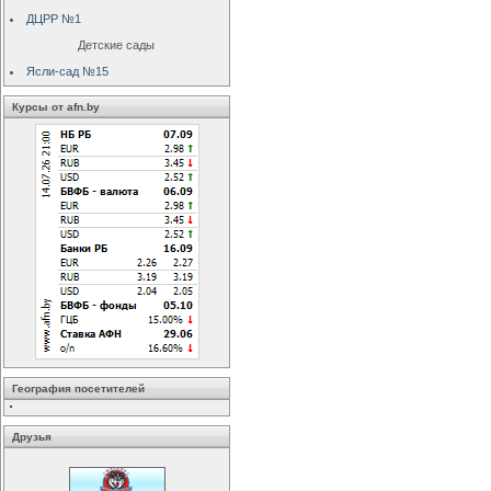
ДЦРР №1
Детские сады
Ясли-сад №15
Курсы от afn.by
География посетителей
Друзья