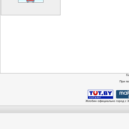
Г
При п
Жлобин официально город с 3 и