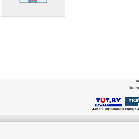
Г
При п
Жлобин официально город с 3 и