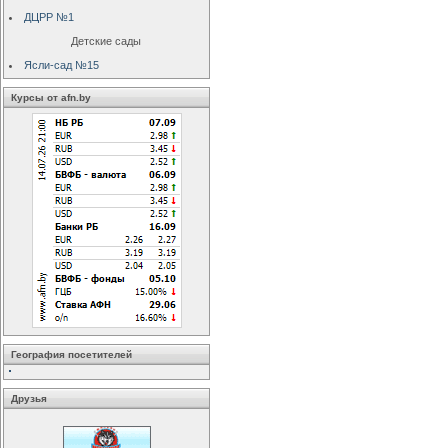
ДЦРР №1
Детские сады
Ясли-сад №15
Курсы от afn.by
География посетителей
Друзья