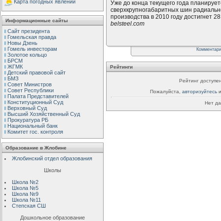
Карта погодных явлений
Уже до конца текущего года планирует
сверхкрупногабаритных шин радиальн
производства в 2010 году достигнет 28
Информационные сайты
belsteel.com
Сайт президента
Гомельская правда
Новы Дзень
Гомель инвесторам
Комментар
Золотое кольцо
БРСМ
ЖГМК
Рейтинги
Детский правовой сайт
БМЗ
Рейтинг доступен
Совет Министров
Совет Республики
Пожалуйста,
авторизуйтесь
и
Палата Представителей
Конституционный Cуд
Нет да
Верховный Cуд
Высший Хозяйственный Суд
Прокуратура РБ
Национальный банк
Комитет гос. контроля
Образование в Жлобине
Жлобинский отдел образования
Школы
Школа №2
Школа №5
Школа №9
Школа №11
Степская СШ
Дошкольное образование