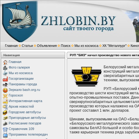
Главная
Статьи
Объявления
Поиск
Мы из космоса
ХК "Металлург"
Кино
Навигация
РУП "БМЗ" начал производство нового мет
Главная
Белорусский металл
Фото галерея
конструкций метал
Мы из космоса
сверхгабаритных ш
Госорганизации
техники, выпускае
Панорамы города
РУП «Белорусский 
Зеркало bash.org.ru
производство шести конструкций мета
Гороскоп
опытно-промышленных поставок. Данн
Интерактивная карта
сверхкрупногабаритных цельнометалл
производство которых налажено на О
Архив новостей
проект составил 1 млн. долларов.
Городские автобусы
Пригородные автобусы
Шинами, выпускаемыми на ОАО «Белш
Расписание поездов
«Белорусского металлургического зав
самосвалы БелАЗ большой и особо бол
Справочник 109
также карьерная техника ряда зарубежн
Программа телепередач